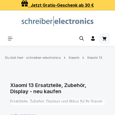
Jetzt Gratis-Geschenk ab 30 €
Zum Hauptinhalt springen
Waren
Du bist hier:
schreiber-electronics
Xiaomi
Xiaomi 13
Xiaomi 13 Ersatzteile, Zubehör,
Display - neu kaufen
Ersatzteile, Zubehör, Displays und Akkus für Ihr Xiaomi
13 Smartphone finden Sie hier in den verschiedenen
Kategorien.