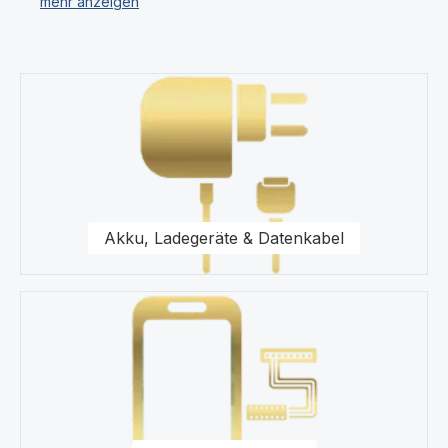
Unser Sortiment umfasst für Ihr Xiaomi 13 Displays,
Ersatzteile, Akkus, Headsets, Speicherkarten, Taschen,
Kategoriegalerie überspringen
Universal Zubehör, Displayfolie und Werkzeug.
Für uns stehen Qualität und Originalität unserer
Produkte für das Xiaomi 13 im Vordergrund. Wir halten
eine Vielzahl von Produkten wie Displays und
Schutzhüllen für Ihr Xiaomi 13 in unserem modernen
Warenlager für Sie vor.
Akku, Ladegeräte & Datenkabel
Kaufen Sie nur Original Zubehör vom Xiaomi 13
Fachhändler.
Gerne steht Ihnen unser Kundenservice bezüglich
Fragen zu unseren Ersatzteilen für Ihr Xiaomi 13
Smartphone zur Seite.