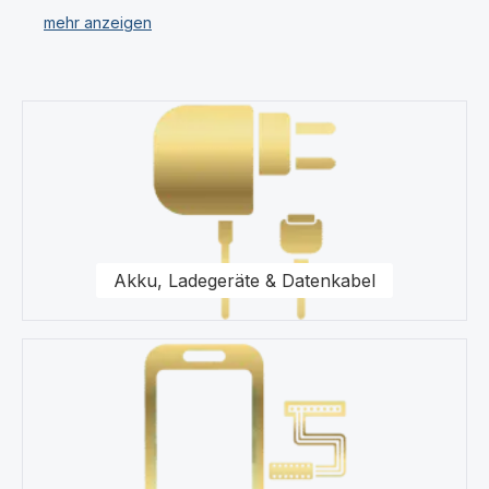
verschiedenen Kategorien.
Unser Sortiment umfasst für Ihr Xiaomi Redmi 10 5G
Displays, Ersatzteile, Akkus, Headsets, Speicherkarten,
Kategoriegalerie überspringen
Taschen, Universal Zubehör, Displayfolie und
Werkzeug.
Für uns stehen Qualität und Originalität unserer
Produkte für das Xiaomi Redmi 10 5G im Vordergrund.
Wir halten eine Vielzahl von Produkten wie Displays
und Schutzhüllen für Ihr Xiaomi Redmi 10 5G in unserem
Akku, Ladegeräte & Datenkabel
modernen Warenlager für Sie vor.
Kaufen Sie nur Original Zubehör vom Xiaomi Redmi 10
5G Fachhändler.
Gerne steht Ihnen unser Kundenservice bezüglich
Fragen zu unseren Ersatzteilen für Ihr Xiaomi Redmi 10
5G Smartphone zur Seite.