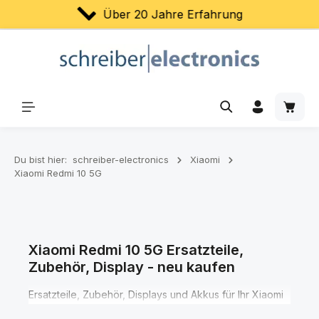
Über 20 Jahre Erfahrung
Zum Hauptinhalt springen
Waren
Du bist hier:
schreiber-electronics
Xiaomi
Xiaomi Redmi 10 5G
Xiaomi Redmi 10 5G Ersatzteile,
Zubehör, Display - neu kaufen
Ersatzteile, Zubehör, Displays und Akkus für Ihr Xiaomi
Redmi 10 5G Smartphone finden Sie hier in den