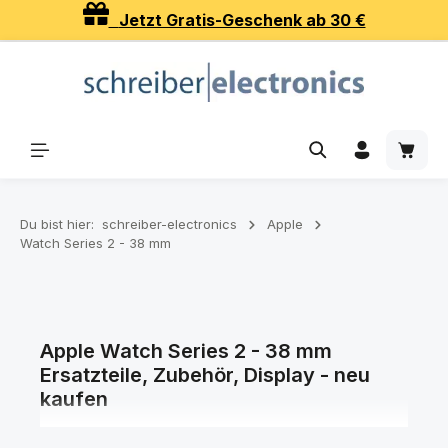
Jetzt Gratis-Geschenk ab 30 €
Zum Hauptinhalt springen
Waren
Du bist hier:
schreiber-electronics
Apple
Watch Series 2 - 38 mm
Apple Watch Series 2 - 38 mm
Ersatzteile, Zubehör, Display - neu
kaufen
Ersatzteile, Zubehör, Displays und Akkus für Ihr Apple