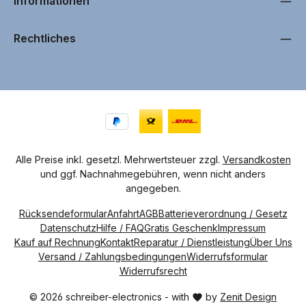
Informationen
Rechtliches
Alle Preise inkl. gesetzl. Mehrwertsteuer zzgl.
Versandkosten
und ggf. Nachnahmegebühren, wenn nicht anders
angegeben.
Rücksendeformular
Anfahrt
AGB
Batterieverordnung / Gesetz
Datenschutz
Hilfe / FAQ
Gratis Geschenk
Impressum
Kauf auf Rechnung
Kontakt
Reparatur / Dienstleistung
Über Uns
Versand / Zahlungsbedingungen
Widerrufsformular
Widerrufsrecht
© 2026 schreiber-electronics - with
by
Zenit Design