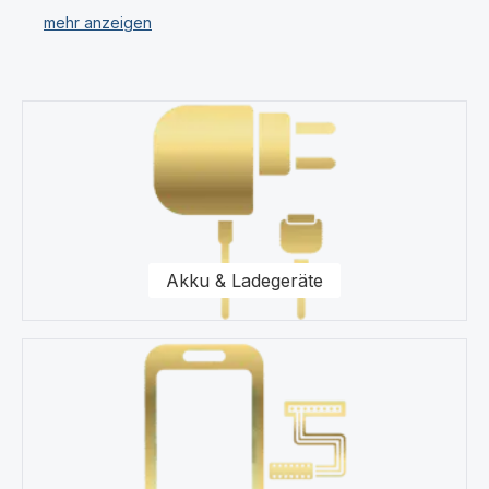
verschiedenen Kategorien.
Unser Sortiment umfasst für Ihr Apple iPhone 5S
Displays, Ersatzteile, Akkus, Headsets, Speicherkarten,
Kategoriegalerie überspringen
Taschen, Universal Zubehör, Displayfolie und
Werkzeug.
Für uns stehen Qualität und Originalität unserer
Produkte für das Apple iPhone 5S im Vordergrund. Wir
halten eine Vielzahl von Produkten wie Displays und
Schutzhüllen für Ihr Apple iPhone 5S in unserem
Akku & Ladegeräte
modernen Warenlager für Sie vor.
Kaufen Sie nur Original Zubehör vom Apple iPhone 5S
Fachhändler.
Gerne steht Ihnen unser Kundenservice bezüglich
Fragen zu unseren Ersatzteilen für Ihr Apple iPhone 5S
Smartphone zur Seite.