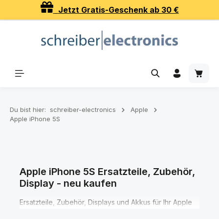
Jetzt Gratis-Geschenk ab 30 €
Zum Hauptinhalt springen
Waren
Du bist hier:
schreiber-electronics
Apple
Apple iPhone 5S
Apple iPhone 5S Ersatzteile, Zubehör,
Display - neu kaufen
Ersatzteile, Zubehör, Displays und Akkus für Ihr Apple
iPhone 5S Smartphone finden Sie hier in den