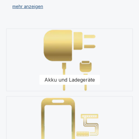
verschiedenen Kategorien.
Unser Sortiment umfasst für Ihr Apple iPhone 12 Pro
Displays, Ersatzteile, Akkus, Headsets, Speicherkarten,
Kategoriegalerie überspringen
Taschen, Universal Zubehör, Displayfolie und
Werkzeug.
Für uns stehen Qualität und Originalität unserer
Produkte für das Apple iPhone 11 im Vordergrund. Wir
halten eine Vielzahl von Produkten wie Displays und
Schutzhüllen für Ihr Apple iPhone 12 Pro in unserem
Akku und Ladegeräte
modernen Warenlager für Sie vor.
Kaufen Sie nur Original Zubehör vom Apple iPhone 12
Pro Fachhändler.
Gerne steht Ihnen unser Kundenservice bezüglich
Fragen zu unseren Ersatzteilen für Ihr Apple iPhone 12
Pro SmartiPhone zur Seite.