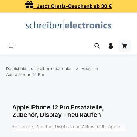
Jetzt Gratis-Geschenk ab 30 €
Zum Hauptinhalt springen
Waren
Du bist hier:
schreiber-electronics
Apple
Apple iPhone 12 Pro
Apple iPhone 12 Pro Ersatzteile,
Zubehör, Display - neu kaufen
Ersatzteile, Zubehör, Displays und Akkus für Ihr Apple
iPhone 12 Pro SmartiPhone finden Sie hier in den