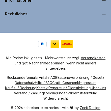
Informationen
Rechtliches
Alle Preise inkl. gesetzl. Mehrwertsteuer zzgl.
Versandkosten
und ggf. Nachnahmegebühren, wenn nicht anders
angegeben.
Rücksendeformular
Anfahrt
AGB
Batterieverordnung / Gesetz
Datenschutz
Hilfe / FAQ
Gratis Geschenk
Impressum
Kauf auf Rechnung
Kontakt
Reparatur / Dienstleistung
Über Uns
Versand / Zahlungsbedingungen
Widerrufsformular
Widerrufsrecht
© 2026 schreiber-electronics - with
by
Zenit Design