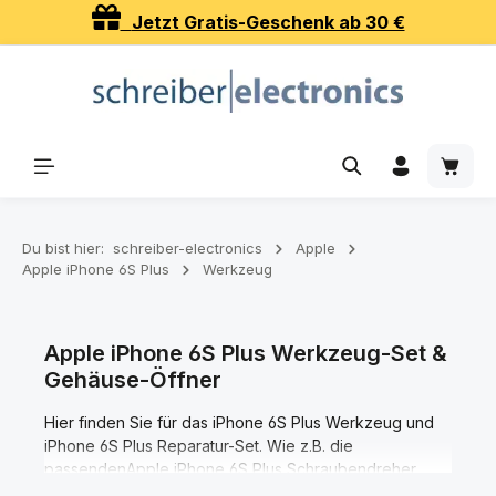
Jetzt Gratis-Geschenk ab 30 €
Zum Hauptinhalt springen
Waren
Du bist hier:
schreiber-electronics
Apple
Apple iPhone 6S Plus
Werkzeug
Apple iPhone 6S Plus Werkzeug-Set &
Gehäuse-Öffner
Hier finden Sie für das iPhone 6S Plus Werkzeug und
iPhone 6S Plus Reparatur-Set. Wie z.B. die
passendenApple iPhone 6S Plus Schraubendreher,
iPhone 6S Plus Werkzeugset, Apple iPhone 6S Plus