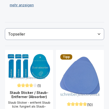
Gehäuseöffner und Apple iPhone 6S Plus Pinzetten.
Haben Sie Ihr gewünschtes Apple iPhone 6S Plus
Werkzeug nicht gefunden? Dann kontaktieren Sie uns!
Tipp
(1)
Durchschnittliche Bewertung von 4 von 5 Sternen
Staub Sticker / Staub-
Entferner (Absorber)
Staub Sticker - entfernt Staub
(10)
bzw. fungiert als Staub-