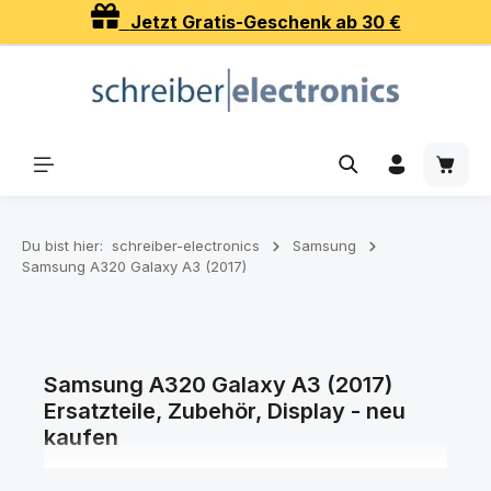
Jetzt Gratis-Geschenk ab 30 €
Zum Hauptinhalt springen
Waren
Du bist hier:
schreiber-electronics
Samsung
Samsung A320 Galaxy A3 (2017)
Samsung A320 Galaxy A3 (2017)
Ersatzteile, Zubehör, Display - neu
kaufen
Ersatzteile, Zubehör, Displays und Akkus für Ihr