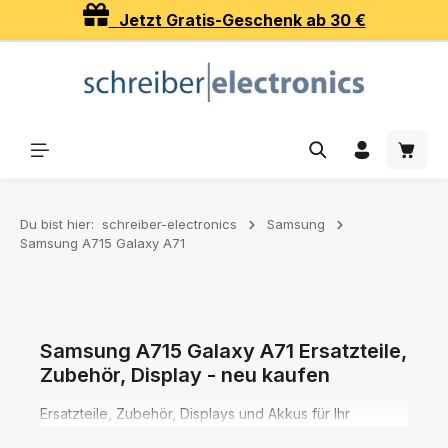
Jetzt Gratis-Geschenk ab 30 €
Zum Hauptinhalt springen
Waren
Du bist hier:
schreiber-electronics
Samsung
Samsung A715 Galaxy A71
Samsung A715 Galaxy A71 Ersatzteile,
Zubehör, Display - neu kaufen
Ersatzteile, Zubehör, Displays und Akkus für Ihr
Samsung A715 Galaxy A71 Smartphone finden Sie hier