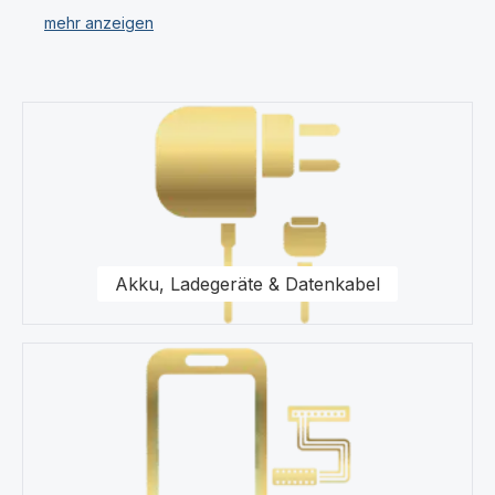
in den verschiedenen Kategorien.
Unser Sortiment umfasst für Ihr Samsung A715 Galaxy
A71 Displays, Ersatzteile, Akkus, Headsets,
Kategoriegalerie überspringen
Speicherkarten, Taschen, Universal Zubehör,
Displayfolie und Werkzeug.
Für uns stehen Qualität und Originalität unserer
Produkte für das Samsung A715 Galaxy A71 im
Vordergrund. Wir halten eine Vielzahl von Produkten
wie Displays und Schutzhüllen für Ihr Samsung A715
Akku, Ladegeräte & Datenkabel
Galaxy A71 in unserem modernen Warenlager für Sie
vor.
Kaufen Sie nur Original Zubehör vom Samsung A715
Galaxy A71 Fachhändler.
Gerne steht Ihnen unser Kundenservice bezüglich
Fragen zu unseren Ersatzteilen für Ihr Samsung A715