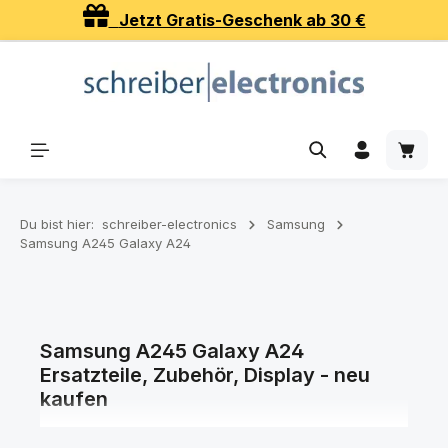
Jetzt Gratis-Geschenk ab 30 €
Zum Hauptinhalt springen
Waren
Du bist hier:
schreiber-electronics
Samsung
Samsung A245 Galaxy A24
Samsung A245 Galaxy A24
Ersatzteile, Zubehör, Display - neu
kaufen
Ersatzteile, Zubehör, Displays und Akkus für Ihr