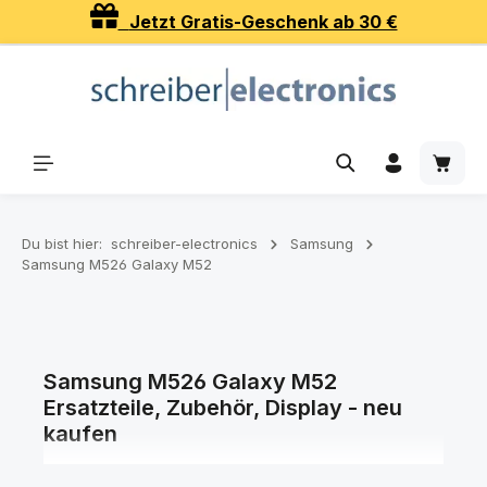
Jetzt Gratis-Geschenk ab 30 €
Zum Hauptinhalt springen
Waren
Du bist hier:
schreiber-electronics
Samsung
Samsung M526 Galaxy M52
Samsung M526 Galaxy M52
Ersatzteile, Zubehör, Display - neu
kaufen
Ersatzteile, Zubehör, Displays und Akkus für Ihr