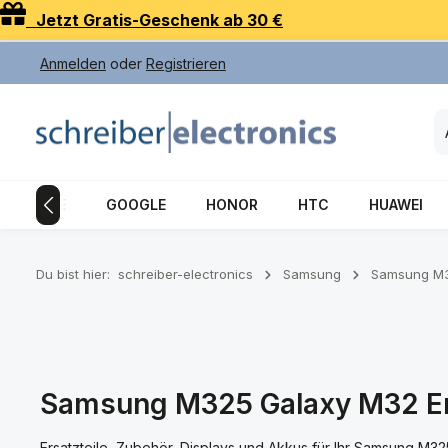
Jetzt Gratis-Geschenk ab 30 €
 Hauptinhalt springen
Zur Suche springen
Zur Hauptnavigation springen
Anmelden
oder
Registrieren
APPLE
GOOGLE
HONOR
HTC
HUAWEI
Du bist hier:
schreiber-electronics
Samsung
Samsung M3
Samsung M325 Galaxy M32 Ersa
Ersatzteile, Zubehör, Displays und Akkus für Ihr Samsung M3