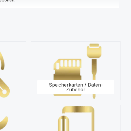
ersal Zubehör, Displayfolie und Werkzeug.
ahl von Produkten wie Displays und Schutzhüllen für Ihr
ur Seite.
Speicherkarten / Daten-
Zubehör