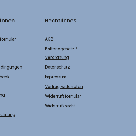
tionen
Rechtliches
ormular
AGB
Batteriegesetz /
Verordnung
edingungen
Datenschutz
chenk
Impressum
Vertrag widerrufen
ung
Widerrufsformular
Widerrufsrecht
echnung