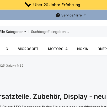
Über 20 Jahre Erfahrung
Service/Hilfe
Alle Kategorien
LG
MICROSOFT
MOTOROLA
NOKIA
ONEP
25 Galaxy M32
tzteile, Zubehör, Display - neu
25 Galaxy M32 Smartphone finden Sie hier in den verschiedenen Kat