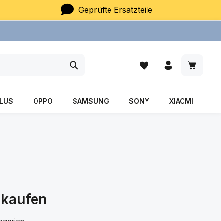
Geprüfte Ersatzteile
Du hast 0 Produkte auf
Warenkor
LUS
OPPO
SAMSUNG
SONY
XIAOMI
 kaufen
egorien.