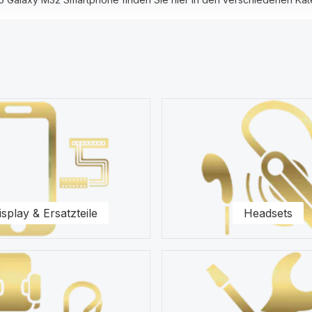
plays, Ersatzteile, Akkus, Headsets, Speicherkarten, Taschen, Univ
r das Samsung M325 Galaxy M32 im Vordergrund. Wir halten eine Vielz
ür Sie vor.
M32 Fachhändler.
unseren Ersatzteilen für Ihr Samsung M325 Galaxy M32 Smartphone z
isplay & Ersatzteile
Headsets