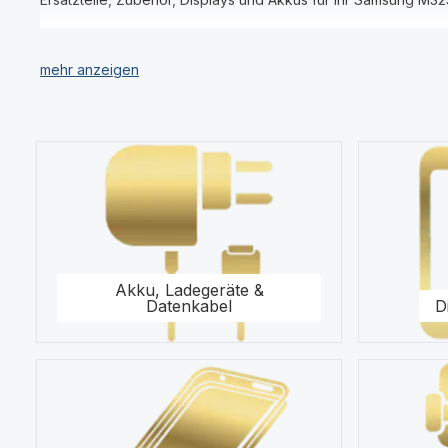
Unser Sortiment umfasst für Ihr Samsung M325 Galaxy M32 Dis
Für uns stehen Qualität und Originalität unserer Produkte fü
Samsung M325 Galaxy M32 in unserem modernen Warenlager f
Kategoriegalerie überspringen
Kaufen Sie nur Original Zubehör vom Samsung M325 Galaxy 
Gerne steht Ihnen unser Kundenservice bezüglich Fragen zu 
Akku, Ladegeräte &
Datenkabel
D