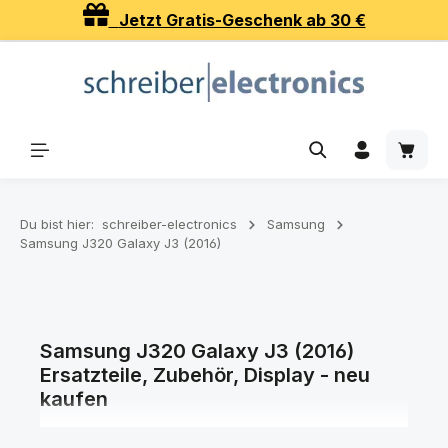
Jetzt Gratis-Geschenk ab 30 €
Zum Hauptinhalt springen
Waren
Du bist hier:
schreiber-electronics
Samsung
Samsung J320 Galaxy J3 (2016)
Samsung J320 Galaxy J3 (2016)
Ersatzteile, Zubehör, Display - neu
kaufen
Ersatzteile, Zubehör, Displays und Akkus für Ihr