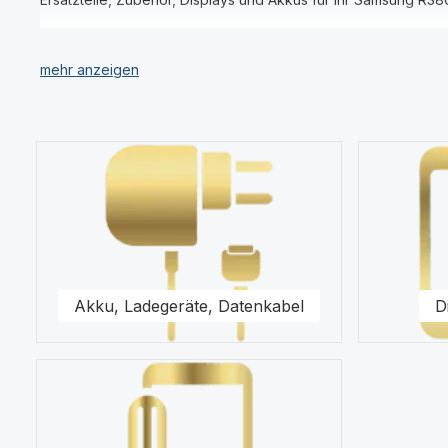
Unser Sortiment umfasst für Ihr Samsung R380 Gear 2 Displays
Für uns stehen Qualität und Originalität unserer Produkte fü
R380 Gear 2 in unserem modernen Warenlager für Sie vor.
Kategoriegalerie überspringen
Kaufen Sie nur Original Zubehör vom Samsung R380 Gear 2 F
Gerne steht Ihnen unser Kundenservice bezüglich Fragen zu u
Akku, Ladegeräte, Datenkabel
D