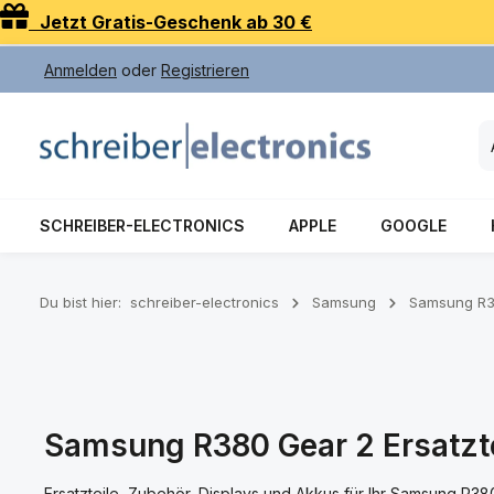
Jetzt Gratis-Geschenk ab 30 €
 Hauptinhalt springen
Zur Suche springen
Zur Hauptnavigation springen
Anmelden
oder
Registrieren
SCHREIBER-ELECTRONICS
APPLE
GOOGLE
Du bist hier:
schreiber-electronics
Samsung
Samsung R3
Samsung R380 Gear 2 Ersatztei
Ersatzteile, Zubehör, Displays und Akkus für Ihr Samsung R3