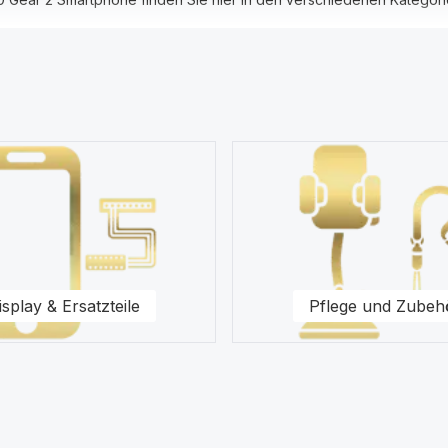
, Ersatzteile, Akkus, Headsets, Speicherkarten, Taschen, Universal
r das Samsung R380 Gear 2 im Vordergrund. Wir halten eine Vielzahl 
achhändler.
nseren Ersatzteilen für Ihr Samsung R380 Gear 2 Smartphone zur Se
isplay & Ersatzteile
Pflege und Zubeh