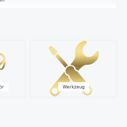
 Zubehör, Displayfolie und Werkzeug.
von Produkten wie Displays und Schutzhüllen für Ihr Samsung
ite.
ör
Werkzeug