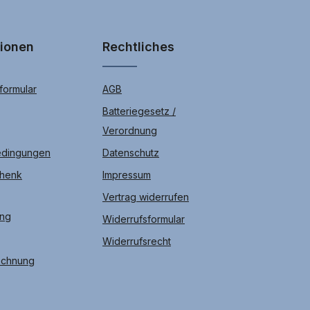
tionen
Rechtliches
ormular
AGB
Batteriegesetz /
Verordnung
edingungen
Datenschutz
chenk
Impressum
Vertrag widerrufen
ung
Widerrufsformular
Widerrufsrecht
echnung