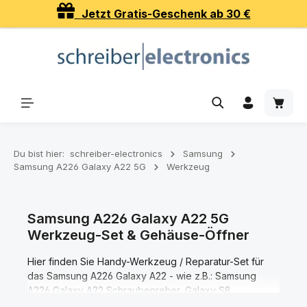
Jetzt Gratis-Geschenk ab 30 €
Zum Hauptinhalt springen
Waren
Du bist hier:
schreiber-electronics
Samsung
Samsung A226 Galaxy A22 5G
Werkzeug
Samsung A226 Galaxy A22 5G
Werkzeug-Set & Gehäuse-Öffner
Hier finden Sie Handy-Werkzeug / Reparatur-Set für
das Samsung A226 Galaxy A22 - wie z.B.: Samsung
A226 Galaxy A22 Schraubenreher, Galaxy S8
Gehäuseöffner, Pinzetten, magnetische Handy Matte,