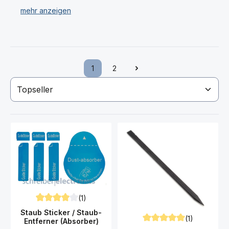
Kontaktspray und vieles mehr.
Haben Sie Ihr gewünschtes Samsung A226 Galaxy A22
Werkzeug nicht gefunden? Dann kontaktieren Sie uns!
1
2
Seite
Seite
(1)
Durchschnittliche Bewertung von 4 von 5 Sternen
Staub Sticker / Staub-
(1)
Entferner (Absorber)
Durchschnittliche Bewert