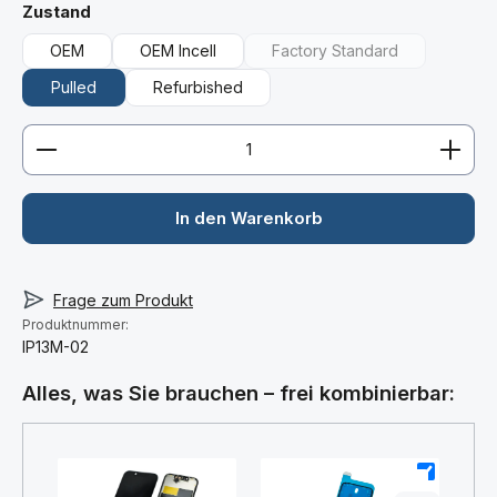
auswählen
Zustand
OEM
OEM Incell
Factory Standard
(Diese Option ist zurzeit 
Pulled
Refurbished
Produkt Anzahl: Gib den gewünschten Wert ein ode
In den Warenkorb
Frage zum Produkt
Produktnummer:
IP13M-02
Alles, was Sie brauchen – frei kombinierbar: