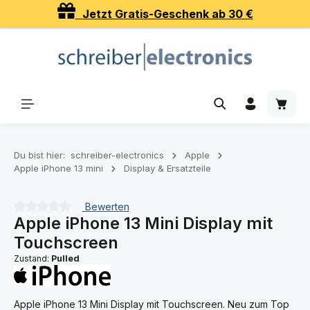
Jetzt Gratis-Geschenk ab 30 €
Zum Hauptinhalt springen
Waren
Du bist hier:
schreiber-electronics
Apple
Apple iPhone 13 mini
Display & Ersatzteile
Bewerten
Apple iPhone 13 Mini Display mit
Durchschnittliche Bewertung von 0 von 5 Sternen
Touchscreen
Zustand:
Pulled
Apple iPhone 13 Mini Display mit Touchscreen. Neu zum Top