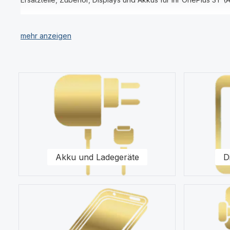
Unser Sortiment umfasst für Ihr OnePlus 3T (A3003) Displays,
Für uns stehen Qualität und Originalität unserer Produkte fü
(A3003) in unserem modernen Warenlager für Sie vor.
Kategoriegalerie überspringen
Kaufen Sie nur Original Zubehör vom OnePlus 3T (A3003) Fac
Gerne steht Ihnen unser Kundenservice bezüglich Fragen zu u
Akku und Ladegeräte
D