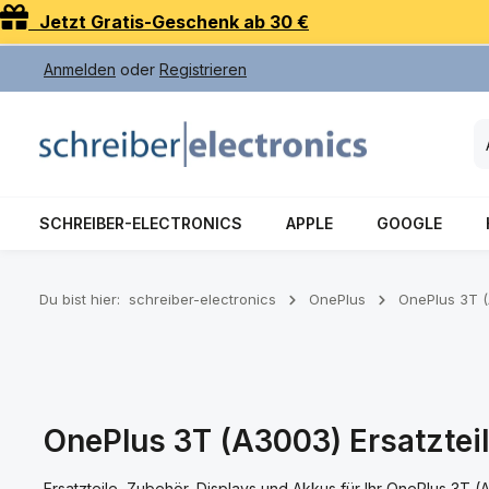
Jetzt Gratis-Geschenk ab 30 €
 Hauptinhalt springen
Zur Suche springen
Zur Hauptnavigation springen
Anmelden
oder
Registrieren
SCHREIBER-ELECTRONICS
APPLE
GOOGLE
Du bist hier:
schreiber-electronics
OnePlus
OnePlus 3T 
OnePlus 3T (A3003) Ersatzteil
Ersatzteile, Zubehör, Displays und Akkus für Ihr OnePlus 3T 