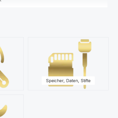
Zubehör, Displayfolie und Werkzeug.
on Produkten wie Displays und Schutzhüllen für Ihr OnePlus 3T
te.
Speicher, Daten, Stifte