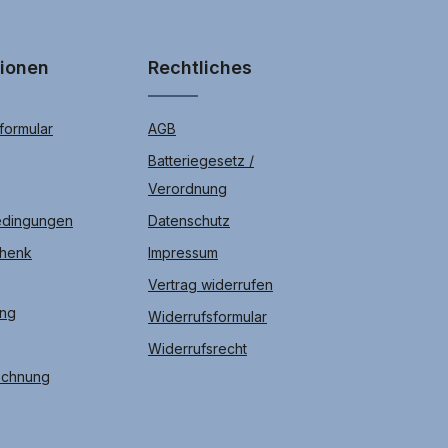
tionen
Rechtliches
ormular
AGB
Batteriegesetz /
Verordnung
edingungen
Datenschutz
chenk
Impressum
Vertrag widerrufen
ung
Widerrufsformular
Widerrufsrecht
echnung