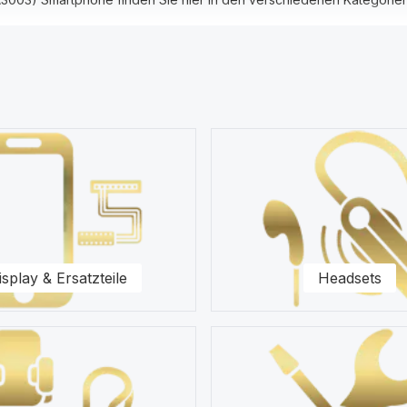
 Ersatzteile, Akkus, Headsets, Speicherkarten, Taschen, Universal 
r das OnePlus 3T (A3003) im Vordergrund. Wir halten eine Vielzahl v
hhändler.
nseren Ersatzteilen für Ihr OnePlus 3T (A3003) Smartphone zur Sei
isplay & Ersatzteile
Headsets