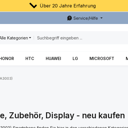
Über 20 Jahre Erfahrung
Service/Hilfe
Alle Kategorien
HONOR
HTC
HUAWEI
LG
MICROSOFT
(A3003)
e, Zubehör, Display - neu kaufen
(A3003) Smartphone finden Sie hier in den verschiedenen Kategorien