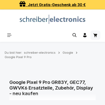
Jetzt Gratis-Geschenk ab 30 €
Zum Hauptinhalt springen
Waren
Du bist hier:
schreiber-electronics
Google
Google Pixel 9 Pro
Google Pixel 9 Pro GR83Y, GEC77,
GWVK6 Ersatzteile, Zubehör, Display
- neu kaufen
Ersatzteile, Zubehör, Displays und Akkus für Ihr Google