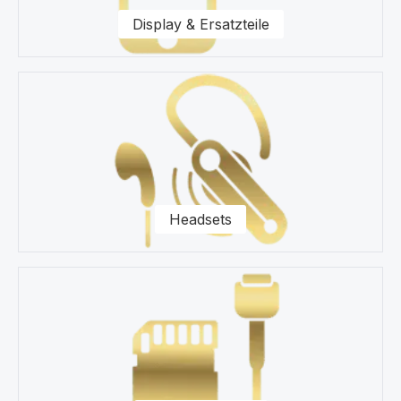
Fragen zu unseren Ersatzteilen für Ihr Google Pixel 9
Display & Ersatzteile
Pro GR83Y, GEC77, GWVK6 Smartphone zur Seite.
Headsets