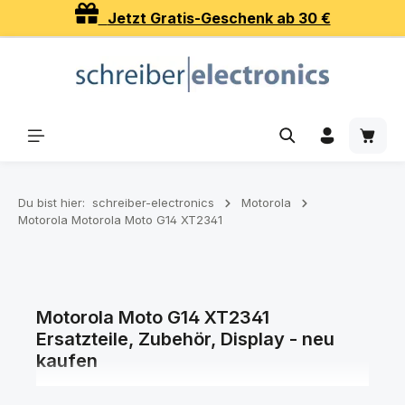
Jetzt Gratis-Geschenk ab 30 €
Zum Hauptinhalt springen
Waren
Du bist hier:
schreiber-electronics
Motorola
Motorola Motorola Moto G14 XT2341
Motorola Moto G14 XT2341
Ersatzteile, Zubehör, Display - neu
kaufen
Ersatzteile, Zubehör, Displays und Akkus für Ihr