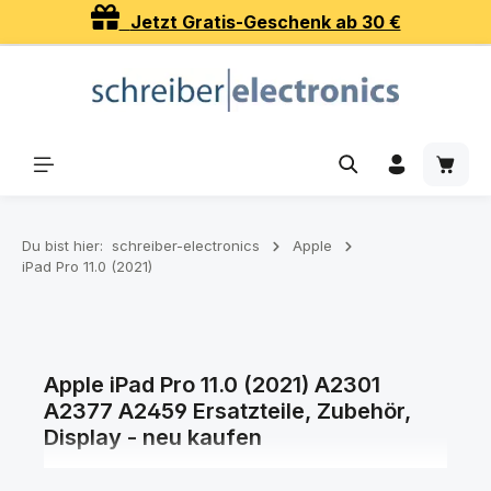
Jetzt Gratis-Geschenk ab 30 €
Zum Hauptinhalt springen
Waren
Du bist hier:
schreiber-electronics
Apple
iPad Pro 11.0 (2021)
Apple iPad Pro 11.0 (2021) A2301
A2377 A2459 Ersatzteile, Zubehör,
Display - neu kaufen
Ersatzteile, Zubehör, Displays und Akkus für Ihr Apple