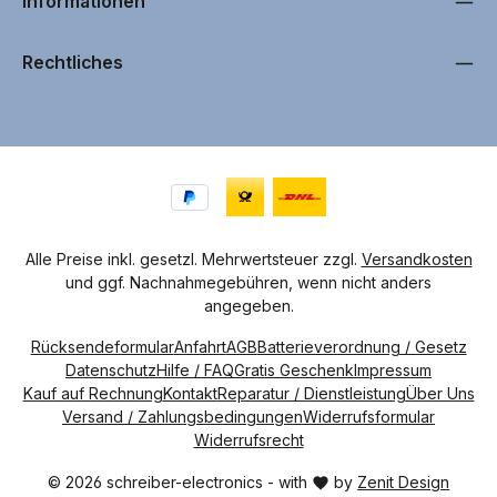
Informationen
Rechtliches
Alle Preise inkl. gesetzl. Mehrwertsteuer zzgl.
Versandkosten
und ggf. Nachnahmegebühren, wenn nicht anders
angegeben.
Rücksendeformular
Anfahrt
AGB
Batterieverordnung / Gesetz
Datenschutz
Hilfe / FAQ
Gratis Geschenk
Impressum
Kauf auf Rechnung
Kontakt
Reparatur / Dienstleistung
Über Uns
Versand / Zahlungsbedingungen
Widerrufsformular
Widerrufsrecht
© 2026 schreiber-electronics - with
by
Zenit Design