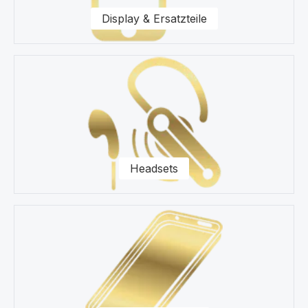
Fragen zu unseren Ersatzteilen für Ihr Apple iPad Pro
Display & Ersatzteile
11.0 (2021) A2301 A2377 A2459 Tablet zur Seite.
Headsets