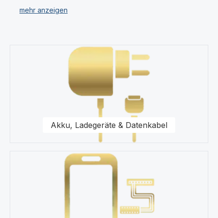
Unser Sortiment umfasst für Ihr Samsung A3287 Apple
iPhone 16 Displays, Ersatzteile, Akkus, Headsets,
Speicherkarten, Taschen, Universal Zubehör,
Displayfolie und Werkzeug.
Kategoriegalerie überspringen
Für uns stehen Qualität und Originalität unserer
Produkte für das A3287 Apple iPhone 16 im
Vordergrund. Wir halten eine Vielzahl von Produkten
wie Displays und Schutzhüllen für Ihr A3287 Apple
iPhone 16 in unserem modernen Warenlager für Sie vor.
Akku, Ladegeräte & Datenkabel
Kaufen Sie nur Original Zubehör vom A3287 Apple
iPhone 16 Fachhändler.
Gerne steht Ihnen unser Kundenservice bezüglich
Fragen zu unseren Ersatzteilen für Ihr A3287 Apple
iPhone 16 Smartphone zur Seite.