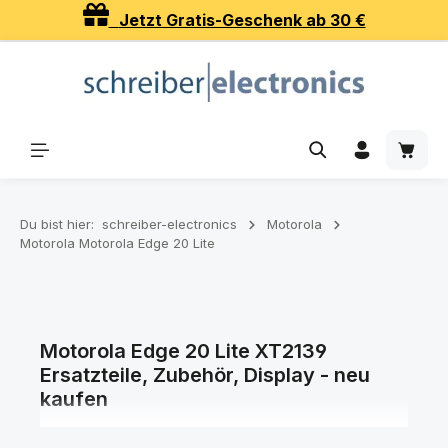
Jetzt Gratis-Geschenk ab 30 €
Zum Hauptinhalt springen
Waren
Du bist hier:
schreiber-electronics
Motorola
Motorola Motorola Edge 20 Lite
Motorola Edge 20 Lite XT2139
Ersatzteile, Zubehör, Display - neu
kaufen
Ersatzteile, Zubehör, Displays und Akkus für Ihr