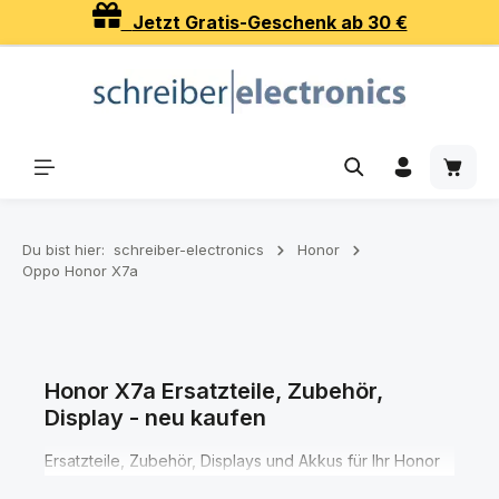
Jetzt Gratis-Geschenk ab 30 €
Zum Hauptinhalt springen
Waren
Du bist hier:
schreiber-electronics
Honor
Oppo Honor X7a
Honor X7a Ersatzteile, Zubehör,
Display - neu kaufen
Ersatzteile, Zubehör, Displays und Akkus für Ihr Honor
X7a Smartphone finden Sie hier in den verschiedenen