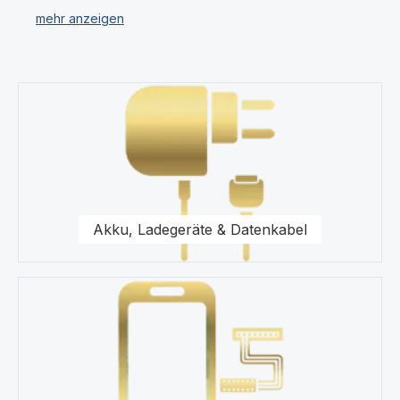
Kategorien.
Unser Sortiment umfasst für Ihr Honor X7a Displays,
Ersatzteile, Akkus, Headsets, Speicherkarten, Taschen,
Kategoriegalerie überspringen
Universal Zubehör, Displayfolie und Werkzeug.
Für uns stehen Qualität und Originalität unserer
Produkte für das Honor X7a im Vordergrund. Wir halten
eine Vielzahl von Produkten wie Displays und
Schutzhüllen für Ihr Honor X7a in unserem modernen
Warenlager für Sie vor.
Akku, Ladegeräte & Datenkabel
Kaufen Sie nur Original Zubehör vom Honor X7a
Fachhändler.
Gerne steht Ihnen unser Kundenservice bezüglich
Fragen zu unseren Ersatzteilen für Ihr Honor X7a
Smartphone zur Seite.