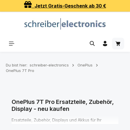
Jetzt Gratis-Geschenk ab 30 €
Zum Hauptinhalt springen
Waren
Du bist hier:
schreiber-electronics
OnePlus
OnePlus 7T Pro
OnePlus 7T Pro Ersatzteile, Zubehör,
Display - neu kaufen
Ersatzteile, Zubehör, Displays und Akkus für Ihr
OnePlus 7T Pro Smartphone finden Sie hier in den