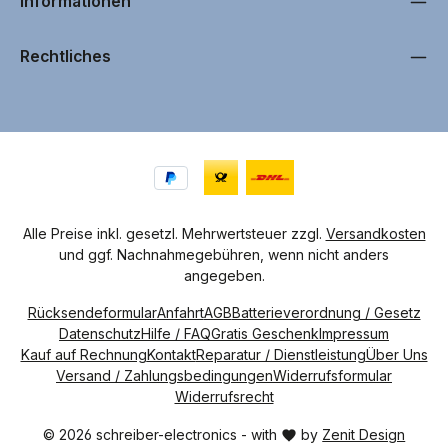
Informationen
Rechtliches
Alle Preise inkl. gesetzl. Mehrwertsteuer zzgl.
Versandkosten
und ggf. Nachnahmegebühren, wenn nicht anders
angegeben.
Rücksendeformular
Anfahrt
AGB
Batterieverordnung / Gesetz
Datenschutz
Hilfe / FAQ
Gratis Geschenk
Impressum
Kauf auf Rechnung
Kontakt
Reparatur / Dienstleistung
Über Uns
Versand / Zahlungsbedingungen
Widerrufsformular
Widerrufsrecht
© 2026 schreiber-electronics - with
by
Zenit Design