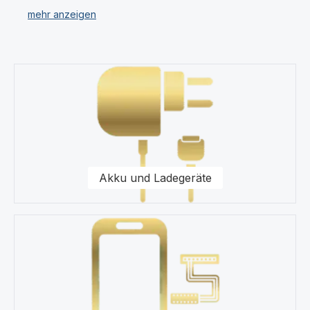
verschiedenen Kategorien.
Unser Sortiment umfasst für Ihr OnePlus 7T Pro
Displays, Ersatzteile, Akkus, Headsets, Speicherkarten,
Kategoriegalerie überspringen
Taschen, Universal Zubehör, Displayfolie und
Werkzeug.
Für uns stehen Qualität und Originalität unserer
Produkte für das OnePlus 7T Pro im Vordergrund. Wir
halten eine Vielzahl von Produkten wie Displays und
Schutzhüllen für Ihr OnePlus 7T Pro in unserem
Akku und Ladegeräte
modernen Warenlager für Sie vor.
Kaufen Sie nur Original Zubehör vom OnePlus 7T Pro
Fachhändler.
Gerne steht Ihnen unser Kundenservice bezüglich
Fragen zu unseren Ersatzteilen für Ihr OnePlus 7T Pro
Smartphone zur Seite.