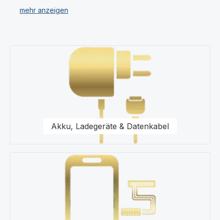
verschiedenen Kategorien.
Unser Sortiment umfasst für Ihr Sony Xperia XZ2
Compact Displays, Ersatzteile, Akkus, Headsets,
Kategoriegalerie überspringen
Speicherkarten, Taschen, Universal Zubehör,
Displayfolie und Werkzeug.
Für uns stehen Qualität und Originalität unserer
Produkte für das Sony Xperia XZ2 Compact im
Vordergrund. Wir halten eine Vielzahl von Produkten
wie Displays und Schutzhüllen für Ihr Sony Xperia XZ2
Akku, Ladegeräte & Datenkabel
Compact in unserem modernen Warenlager für Sie vor.
Kaufen Sie nur Original Zubehör vom Sony Xperia XZ2
Compact Fachhändler.
Gerne steht Ihnen unser Kundenservice bezüglich
Fragen zu unseren Ersatzteilen für Ihr Sony Xperia XZ2
Compact Smartphone zur Seite.