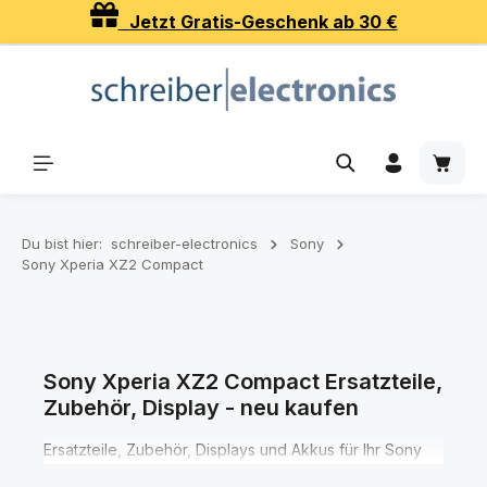
Jetzt Gratis-Geschenk ab 30 €
Zum Hauptinhalt springen
Waren
Du bist hier:
schreiber-electronics
Sony
Sony Xperia XZ2 Compact
Sony Xperia XZ2 Compact Ersatzteile,
Zubehör, Display - neu kaufen
Ersatzteile, Zubehör, Displays und Akkus für Ihr Sony
Xperia XZ2 Compact Smartphone finden Sie hier in den