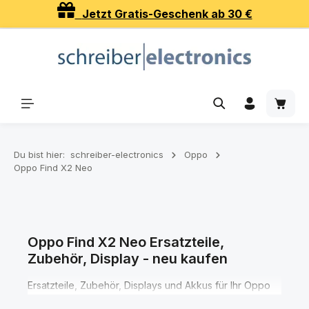
Jetzt Gratis-Geschenk ab 30 €
Zum Hauptinhalt springen
Waren
Du bist hier:
schreiber-electronics
Oppo
Oppo Find X2 Neo
Oppo Find X2 Neo Ersatzteile,
Zubehör, Display - neu kaufen
Ersatzteile, Zubehör, Displays und Akkus für Ihr Oppo
Find X2 Neo Smartphone finden Sie hier in den