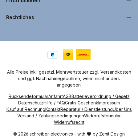
Informationen
Rechtliches
Alle Preise inkl. gesetzl. Mehrwertsteuer zzgl.
Versandkosten
und ggf. Nachnahmegebühren, wenn nicht anders
angegeben.
Rücksendeformular
Anfahrt
AGB
Batterieverordnung / Gesetz
Datenschutz
Hilfe / FAQ
Gratis Geschenk
Impressum
Kauf auf Rechnung
Kontakt
Reparatur / Dienstleistung
Über Uns
Versand / Zahlungsbedingungen
Widerrufsformular
Widerrufsrecht
© 2026 schreiber-electronics - with
by
Zenit Design