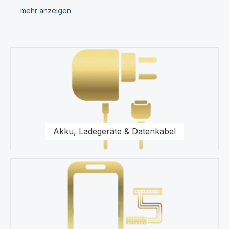
verschiedenen Kategorien.
Unser Sortiment umfasst für Ihr Oppo Find X2 Neo
Displays, Ersatzteile, Akkus, Headsets, Speicherkarten,
Kategoriegalerie überspringen
Taschen, Universal Zubehör, Displayfolie und
Werkzeug.
Für uns stehen Qualität und Originalität unserer
Produkte für das Oppo Find X2 Neo im Vordergrund.
Wir halten eine Vielzahl von Produkten wie Displays
und Schutzhüllen für Ihr Oppo Find X2 Neo in unserem
Akku, Ladegeräte & Datenkabel
modernen Warenlager für Sie vor.
Kaufen Sie nur Original Zubehör vom Oppo Find X2
Neo Fachhändler.
Gerne steht Ihnen unser Kundenservice bezüglich
Fragen zu unseren Ersatzteilen für Ihr Oppo Find X2
Neo Smartphone zur Seite.