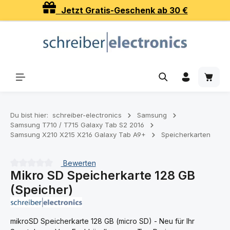
Jetzt Gratis-Geschenk ab 30 €
Zum Hauptinhalt springen
Waren
Du bist hier:
schreiber-electronics
Samsung
Samsung T710 / T715 Galaxy Tab S2 2016
Samsung X210 X215 X216 Galaxy Tab A9+
Speicherkarten
Bewerten
Mikro SD Speicherkarte 128 GB
Durchschnittliche Bewertung von 0 von 5 Sternen
(Speicher)
mikroSD Speicherkarte 128 GB (micro SD) - Neu für Ihr