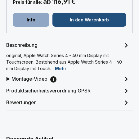
ab 116,91 €
Preis für alle:
Info
In den Warenkorb
Beschreibung
original, Apple Watch Series 4 - 40 mm Display mit
Touchscreen. Bestehend aus Apple Watch Series 4 - 40
mm Display mit Touch…
Mehr
▶️ Montage-Video
1
Produktsicherheitsverordnung GPSR
Bewertungen
Produktgalerie überspringen
Passende Artikel