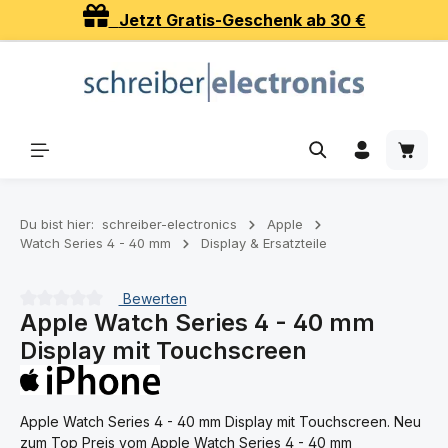
Jetzt Gratis-Geschenk ab 30 €
Zum Hauptinhalt springen
Waren
Du bist hier:
schreiber-electronics
Apple
Watch Series 4 - 40 mm
Display & Ersatzteile
Bewerten
Apple Watch Series 4 - 40 mm
Durchschnittliche Bewertung von 0 von 5 Sternen
Display mit Touchscreen
Apple Watch Series 4 - 40 mm Display mit Touchscreen. Neu
zum Top Preis vom Apple Watch Series 4 - 40 mm