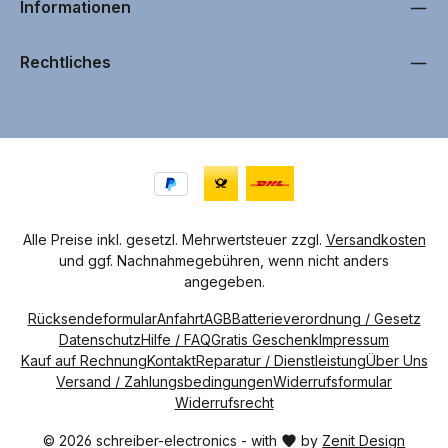
Informationen
i
n
1
T
a
Rechtliches
g
,
L
i
e
f
e
r
z
e
i
t
4
-
7
Alle Preise inkl. gesetzl. Mehrwertsteuer zzgl.
Versandkosten
W
und ggf. Nachnahmegebühren, wenn nicht anders
e
r
angegeben.
k
t
a
Rücksendeformular
Anfahrt
AGB
Batterieverordnung / Gesetz
g
e
Datenschutz
Hilfe / FAQ
Gratis Geschenk
Impressum
Kauf auf Rechnung
Kontakt
Reparatur / Dienstleistung
Über Uns
Versand / Zahlungsbedingungen
Widerrufsformular
Widerrufsrecht
© 2026 schreiber-electronics - with
by
Zenit Design