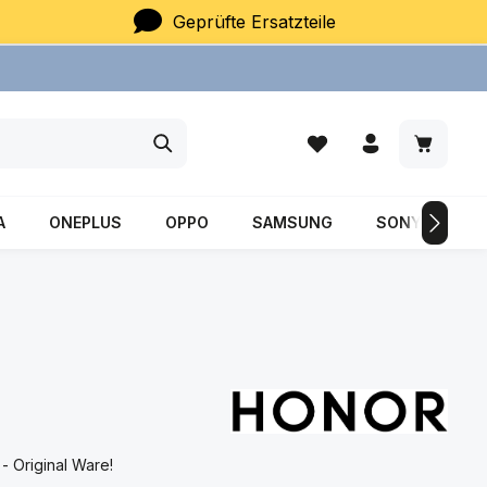
Geprüfte Ersatzteile
Du hast 0 Produkte auf
Warenkor
A
ONEPLUS
OPPO
SAMSUNG
SONY
XI
 Original Ware!