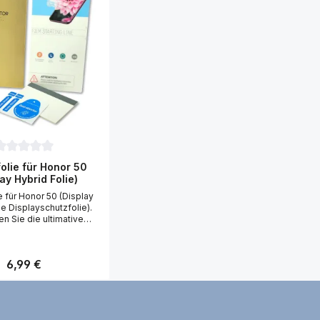
5 Sternen
urchschnittliche Bewertung von 0 von 5 Sternen
olie für Honor 50
ay Hybrid Folie)
e für Honor 50 (Display
ie Displayschutzfolie).
n Sie die ultimative
sung für Ihr Honor 50
t unserer hochwertigen
. Diese ultra dünne Folie
Regulärer Preis:
6,99 €
aturgetreue, klare Optik,
dqualität Ihres Honor 50
erfekt erhält. Mit ihrer
Kratzfestigkeit und
lenden Eigenschaften,