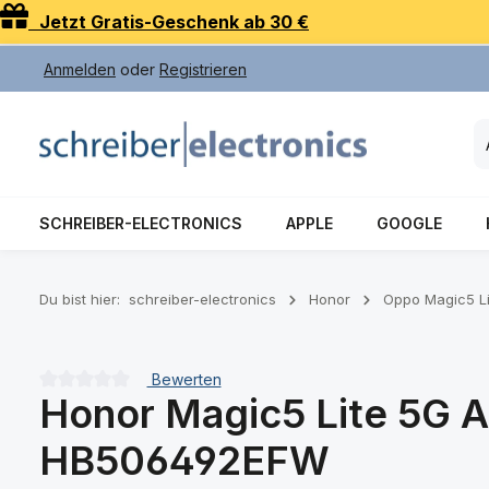
Jetzt Gratis-Geschenk ab 30 €
 Hauptinhalt springen
Zur Suche springen
Zur Hauptnavigation springen
Anmelden
oder
Registrieren
SCHREIBER-ELECTRONICS
APPLE
GOOGLE
Du bist hier:
schreiber-electronics
Honor
Oppo Magic5 L
Bewerten
Honor Magic5 Lite 5G A
Durchschnittliche Bewertung von 0 von 5 Sternen
HB506492EFW