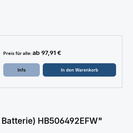
ab 97,91 €
Preis für alle:
+
+
Info
In den Warenkorb
u Batterie) HB506492EFW"