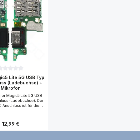
urchschnittliche Bewertung von 0 von 5 Sternen
ic5 Lite 5G USB Typ
uss (Ladebuchse) +
Mikrofon
5 Sternen
nor Magic5 Lite 5G USB
luss (Ladebuchse). Der
 Anschluss ist für die
bertragung und die
ng verantwortlich. Das
n (Micro) ist für die
Regulärer Preis:
12,99 €
ragung verantwortlich,
 Gesprächspartner Sie
 Bestehend aus Honor