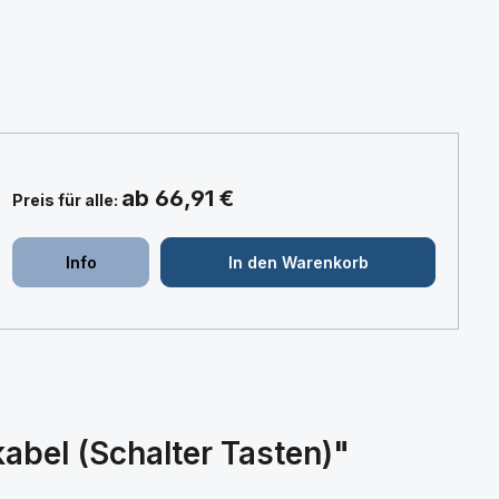
ab 66,91 €
Preis für alle:
+
+
Info
In den Warenkorb
abel (Schalter Tasten)"