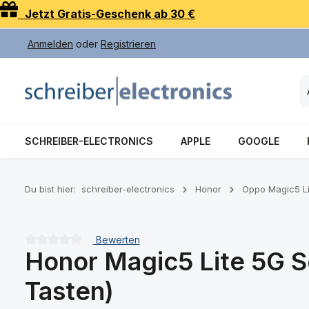
Jetzt Gratis-Geschenk ab 30 €
 Hauptinhalt springen
Zur Suche springen
Zur Hauptnavigation springen
Anmelden
oder
Registrieren
SCHREIBER-ELECTRONICS
APPLE
GOOGLE
Du bist hier:
schreiber-electronics
Honor
Oppo Magic5 L
Bewerten
Honor Magic5 Lite 5G Se
Durchschnittliche Bewertung von 0 von 5 Sternen
Tasten)