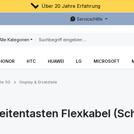
Über 20 Jahre Erfahrung
Service/Hilfe
Alle Kategorien
HONOR
HTC
HUAWEI
LG
MICROSOFT
ite 5G
Display & Ersatzteile
itentasten Flexkabel (Sch