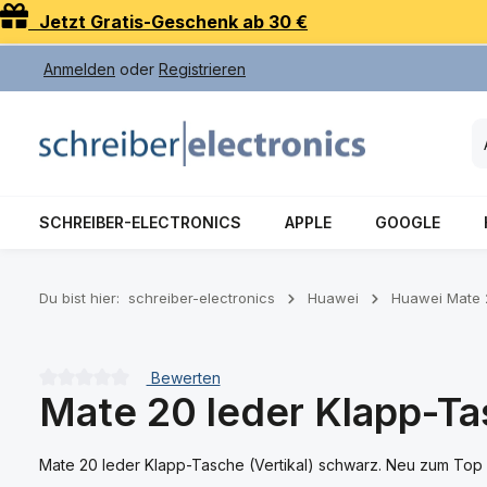
Jetzt Gratis-Geschenk ab 30 €
 Hauptinhalt springen
Zur Suche springen
Zur Hauptnavigation springen
Anmelden
oder
Registrieren
SCHREIBER-ELECTRONICS
APPLE
GOOGLE
Du bist hier:
schreiber-electronics
Huawei
Huawei Mate 
Bewerten
Mate 20 leder Klapp-Ta
Durchschnittliche Bewertung von 0 von 5 Sternen
Mate 20 leder Klapp-Tasche (Vertikal) schwarz. Neu zum Top 