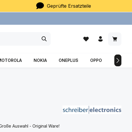
Geprüfte Ersatzteile
Du hast 0 Produkte auf
Warenkor
MOTOROLA
NOKIA
ONEPLUS
OPPO
SAMSU
Große Auswahl - Original Ware!