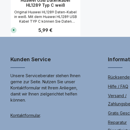
Huawei USB Datenkabel
HL1289 Typ C weiß
Original Huawei HL1289 Daten-Kabel
in weiß. Mit dem Huawei HL1289 USB
Kabel TYP C können Sie Daten
übertragen und das Smartphone mit
Regulärer Preis:
5,99 €
S
USB-C Anschluss laden. Das Kabel
o
ist mit einen USB Type C-Stecker auf
f
USB A Stecker ausgestattet und
o
r
ermöglicht die
t
Versorgungsspannung über USB
v
Anschluss. Das Kabel hat eine Länge
e
r
von ca. 1 Meter. Hochwertiges USB
Kunden Service
Informa
f
auf USB Typ-C-Kabel Schneller
ü
Datentransfer Unterstützt Huawei
g
b
Super Charge bis 5 A Kompatibel mit
a
Unsere Serviceberater stehen Ihnen
Rücksendef
allen Geräten mit USB 3.1 Typ-C-
r
gerne zur Seite. Nutzen Sie unser
Anschluss Kabellänge: 1m Farbe:
,
L
Hilfe / FAQ
Weiss
Kontaktformular mit Ihrem Anliegen,
i
e
damit wir Ihnen zielgerichtet helfen
Versand /
f
e
können.
r
Zahlungsb
u
n
Gratis Ges
g
Kontaktformular
.
i
n
Reparatur
c
a