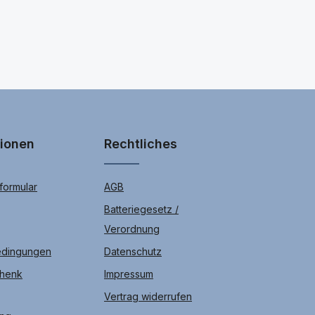
tionen
Rechtliches
ormular
AGB
Batteriegesetz /
Verordnung
edingungen
Datenschutz
chenk
Impressum
Vertrag widerrufen