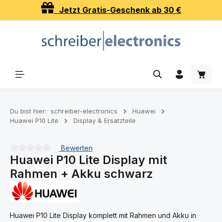
Jetzt Gratis-Geschenk ab 30 €
Zum Hauptinhalt springen
Waren
Du bist hier:
schreiber-electronics
Huawei
Huawei P10 Lite
Display & Ersatzteile
Bewerten
Huawei P10 Lite Display mit
Durchschnittliche Bewertung von 0 von 5 Sternen
Rahmen + Akku schwarz
Huawei P10 Lite Display komplett mit Rahmen und Akku in