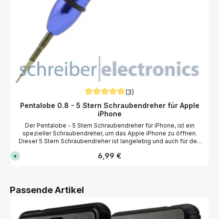
(3)
Durchschnittliche Bewertung von 5 von 5
Pentalobe 0.8 - 5 Stern Schraubendreher für Apple
iPhone
Der Pentalobe - 5 Stern Schraubendreher für iPhone, ist ein
spezieller Schraubendreher, um das Apple iPhone zu öffnen.
Dieser 5 Stern Schraubendreher ist langelebig und auch für den
professionellen Einsatz geeignet. Technische Daten 5 Stern
Regulärer Preis:
6,99 €
S
(Pentagon) Form 0,8x25 mm Werkzeuglänge: ca. 124 mm Drehbar
o
gelagerter Kopf Chrom-Molybdän-Vanadium-Stahl Passend für
f
Apple iPhone, Huawei, OnePlus, Samsung und viele weitere
o
r
Hersteller.
t
Produktgalerie überspringen
Passende Artikel
v
e
r
f
ü