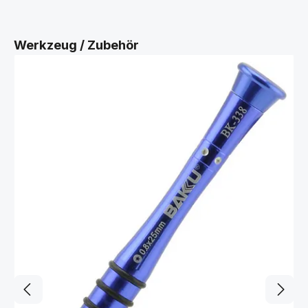
Produktgalerie überspringen
Werkzeug / Zubehör