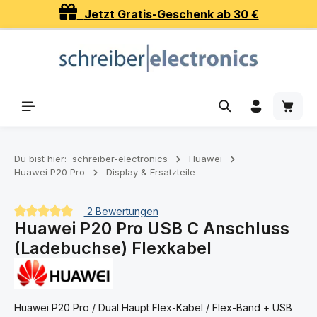
Jetzt Gratis-Geschenk ab 30 €
Zum Hauptinhalt springen
Waren
Du bist hier:
schreiber-electronics
Huawei
Huawei P20 Pro
Display & Ersatzteile
2 Bewertungen
Huawei P20 Pro USB C Anschluss
Durchschnittliche Bewertung von 5 von 5 Sternen
(Ladebuchse) Flexkabel
Huawei P20 Pro / Dual Haupt Flex-Kabel / Flex-Band + USB