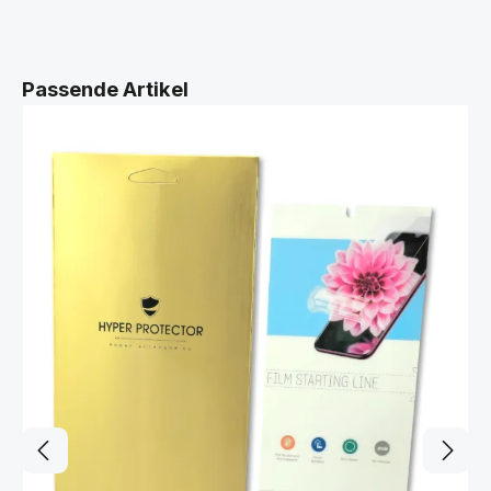
Produktgalerie überspringen
Passende Artikel