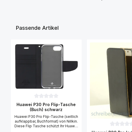
Passende Artikel
Produktgalerie überspringen
Durchschnittliche Bewertung von 0 von 5 Sternen
Huawei P30 Pro Flip-Tasche
(Buch) schwarz
Huawei P30 Pro Flip-Tasche (seitlich
aufklappbar, Buchformat) von Nillkin.
Diese Flip Tasche schützt Ihr Huawei
Durchschni
P30 Pro zuverlässig vor Kratzern und