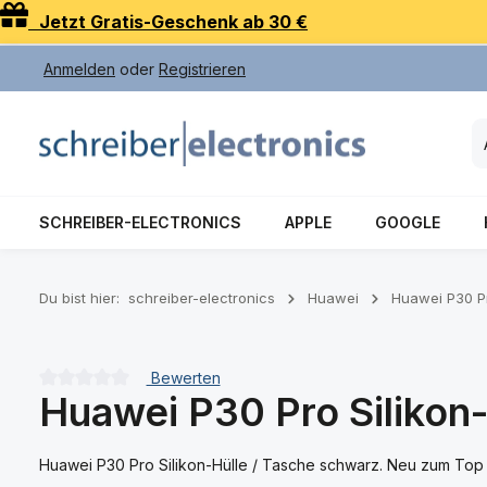
Jetzt Gratis-Geschenk ab 30 €
 Hauptinhalt springen
Zur Suche springen
Zur Hauptnavigation springen
Anmelden
oder
Registrieren
SCHREIBER-ELECTRONICS
APPLE
GOOGLE
Du bist hier:
schreiber-electronics
Huawei
Huawei P30 P
Bewerten
Huawei P30 Pro Silikon
Durchschnittliche Bewertung von 0 von 5 Sternen
Huawei P30 Pro Silikon-Hülle / Tasche schwarz. Neu zum Top 