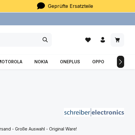
Geprüfte Ersatzteile
Du hast 0 Produkte auf
Warenkor
MOTOROLA
NOKIA
ONEPLUS
OPPO
SAMSU
sand - Große Auswahl - Original Ware!