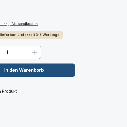
€
St. zzgl. Versandkosten
 lieferbar, Lieferzeit 3-6 Werktage
Anzahl: Gib den gewünschten Wert ein 
In den Warenkorb
m Produkt
: