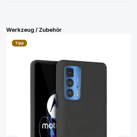
Produktgalerie überspringen
Werkzeug / Zubehör
Tipp