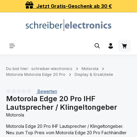
Jetzt Gratis-Geschenk ab 30 €
Zum Hauptinhalt springen
Waren
Du bist hier:
schreiber-electronics
Motorola
Motorola Motorola Edge 20 Pro
Display & Ersatzteile
Bewerten
Motorola Edge 20 Pro IHF
Durchschnittliche Bewertung von 0 von 5 Sternen
Lautsprecher / Klingeltongeber
Motorola
Motorola Edge 20 Pro IHF Lautsprecher / Klingeltongeber.
Neu zum Top Preis vom Motorola Edge 20 Pro Fachhändler