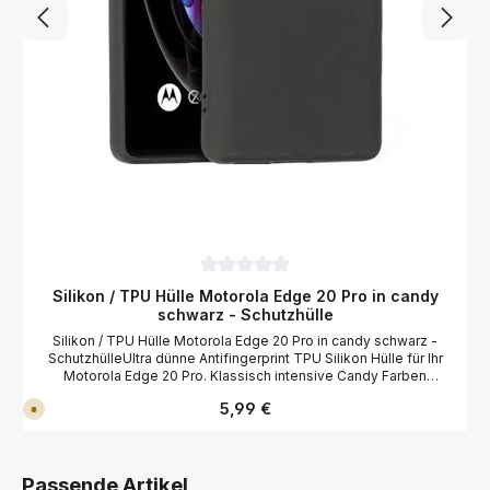
Durchschnittliche Bewertung von 0 von 
Silikon / TPU Hülle Motorola Edge 20 Pro in candy
schwarz - Schutzhülle
Silikon / TPU Hülle Motorola Edge 20 Pro in candy schwarz -
SchutzhülleUltra dünne Antifingerprint TPU Silikon Hülle für Ihr
Motorola Edge 20 Pro. Klassisch intensive Candy Farben
verleihen der Hülle einen erfrischenden und strahlenden Look.
Regulärer Preis:
5,99 €
V
Dabei verhindert die matte Oberfläche nervige Fingerabdrücke.
e
Der perfekte rund um Schutz für Ihr Motorola Edge 20 Pro.
r
Merkmale der Motorola Edge 20 Pro TPU Silikon Hülle: Schutz vor
s
a
Stößen, Kratzern und anderen äußeren Einflüssen Perfekter rund
n
Produktgalerie überspringen
um Schutz Aussparung für Kamera und Anschlüsse Anti-
Passende Artikel
d