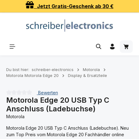
Jetzt Gratis-Geschenk ab 30 €
Zum Hauptinhalt springen
Waren
Du bist hier:
schreiber-electronics
Motorola
Motorola Motorola Edge 20
Display & Ersatzteile
Bewerten
Motorola Edge 20 USB Typ C
Durchschnittliche Bewertung von 0 von 5 Sternen
Anschluss (Ladebuchse)
Motorola
Motorola Edge 20 USB Typ C Anschluss (Ladebuchse). Neu
zum Top Preis vom Motorola Edge 20 Fachhändler online