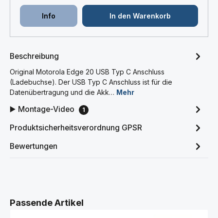
Info
In den Warenkorb
Beschreibung
Original Motorola Edge 20 USB Typ C Anschluss
(Ladebuchse). Der USB Typ C Anschluss ist für die
Datenübertragung und die Akk…
Mehr
▶️ Montage-Video
1
Produktsicherheitsverordnung GPSR
Bewertungen
Produktgalerie überspringen
Passende Artikel