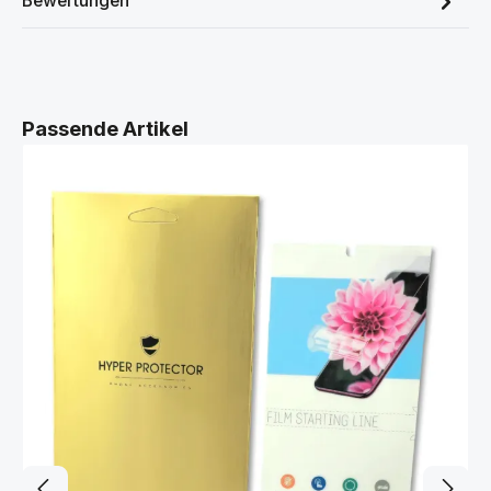
Bewertungen
Produktgalerie überspringen
Passende Artikel