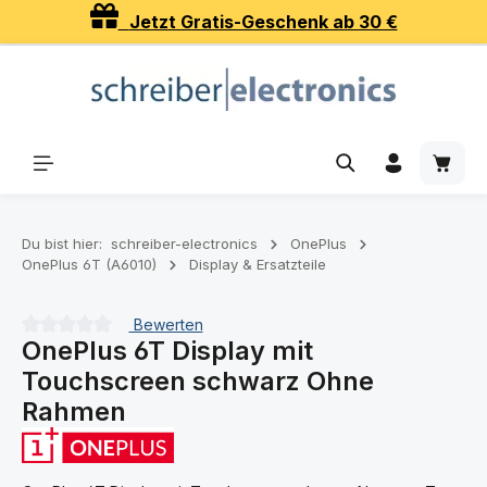
Jetzt Gratis-Geschenk ab 30 €
Zum Hauptinhalt springen
Waren
Du bist hier:
schreiber-electronics
OnePlus
OnePlus 6T (A6010)
Display & Ersatzteile
Bewerten
OnePlus 6T Display mit
Durchschnittliche Bewertung von 0 von 5 Sternen
Touchscreen schwarz Ohne
Rahmen