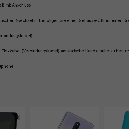
) mit Anschluss.
🛒 Einfach im Warenkorb aussuchen
auschen (wechseln), benötigen Sie einen Gehäuse-Öffner, einen K
🎁 Geschenke ansehen
Verbindungskabel).
⏳ Nur bis 09.08.2026
y Flexkabel (Verbindungskabel) antistatische Handschuhe zu benut
* Ab 20 € Bestellwert · Geschenk im Warenkorb auswählbar
· Solange der Vorrat reicht.
tphone.