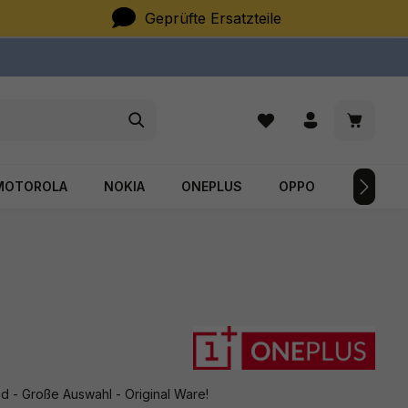
Geprüfte Ersatzteile
Du hast 0 Produkte auf
Warenkor
MOTOROLA
NOKIA
ONEPLUS
OPPO
SAMSU
d - Große Auswahl - Original Ware!