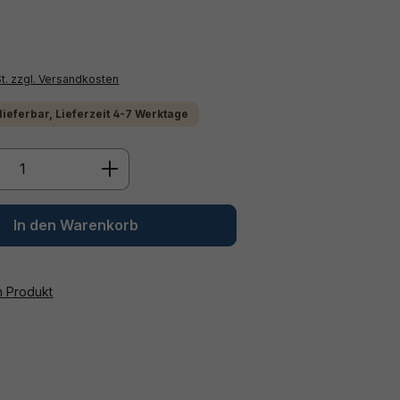
St. zzgl. Versandkosten
 lieferbar, Lieferzeit 4-7 Werktage
Anzahl: Gib den gewünschten Wert ein 
In den Warenkorb
m Produkt
: