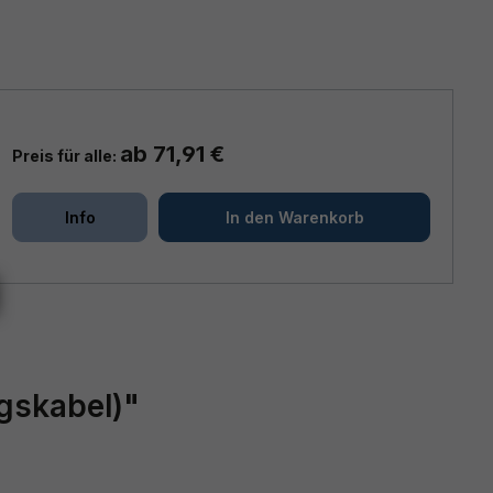
ab 71,91 €
Preis für alle:
+
+
Info
In den Warenkorb
gskabel)"