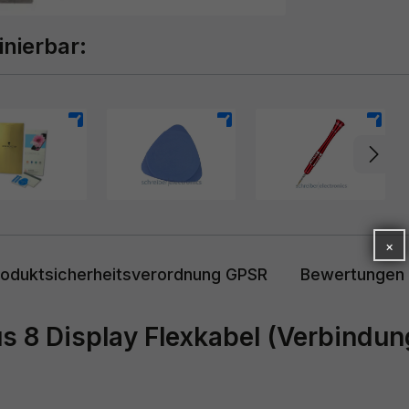
inierbar:
+
+
+
🎁 GESCHENK-AKTION
🎁
×
roduktsicherheitsverordnung GPSR
Bewertungen
Gratis-Geschenk
s 8 Display Flexkabel (Verbindun
schon ab 20 €!
Ab 20 € Bestellwert erhalten Sie ein Gratis-
Geschenk zu Ihrer Bestellung.