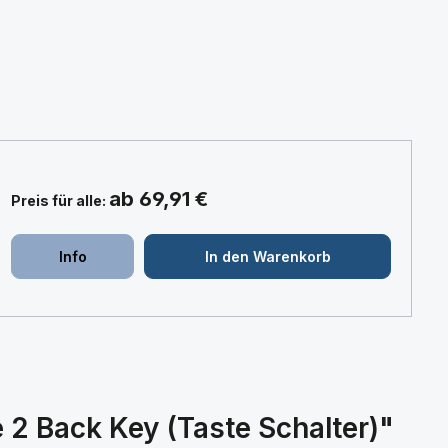
ab 69,91 €
Preis für alle:
+
+
Info
In den Warenkorb
2 Back Key (Taste Schalter)"