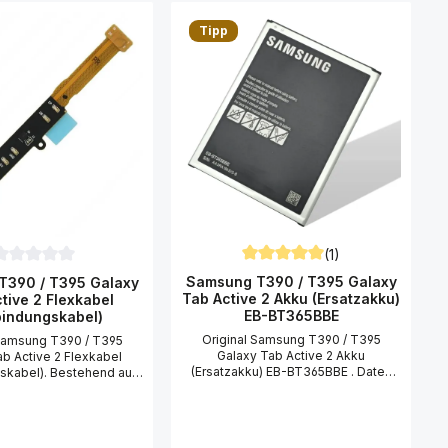
Tipp
(1)
Durchschnittliche Bewertung v
urchschnittliche Bewertung von 0 von 5 Sternen
5 Sternen
Samsung T390 / T395 Galaxy
T390 / T395 Galaxy
Tab Active 2 Akku (Ersatzakku)
tive 2 Flexkabel
EB-BT365BBE
bindungskabel)
Original Samsung T390 / T395
 Samsung T390 / T395
Galaxy Tab Active 2 Akku
ab Active 2 Flexkabel
(Ersatzakku) EB-BT365BBE . Daten
skabel). Bestehend aus
zum Akku: Akku Typ: Li-Ion Akku
390 / T395 Galaxy Tab
Akku Leistung: 4480 mAh Akku
ive 2 Flexkabel
Spannung: 3.8 V Akku Bezeichnung:
skabel) mit Anschluss.
EB-BT365BBE Bestehend aus
amsung T390 / T395