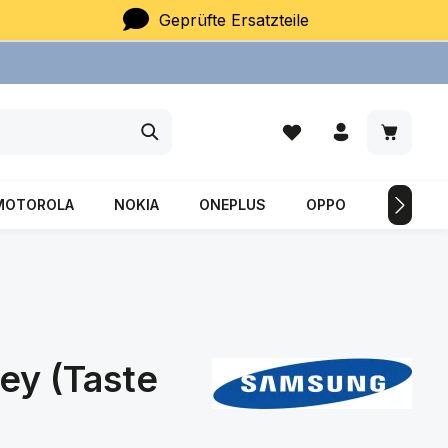
Geprüfte Ersatzteile
Du hast 0 Produkte auf
Warenkor
MOTOROLA
NOKIA
ONEPLUS
OPPO
SAMSU
ey (Taste