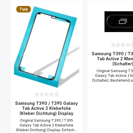
Produktgalerie überspringen
Tipp
Durchschni
Samsung T390 / T3
Tab Active 2 Me
(Schalter
Original Samsung T3
Galaxy Tab Active 2 
(Schalter). Bestehend
T390 / T395 Galaxy T
Menu Taste (Schalter) m
Um das Samsung T3
Galaxy Tab Active 2 
Durchschnittliche Bewertung von 0 von 5 Sternen
Samsung T390 / T395 Galaxy
(Schalter) zu tauschen
Tab Active 2 Klebefolie
benötigen Sie 
(Kleber Dichtung) Display
Kreuzschraubendreher 
Gehäuse-Öffner, eine
Original Samsung T390 / T395
und einen Fön. Idealer E
Galaxy Tab Active 2 Klebefolie
defektes Samsung T
(Kleber Dichtung) Display. Einfache
Galaxy Tab Active 2 