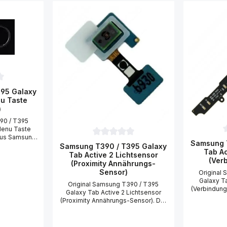
ttliche Bewertung von 0 von 5 Sternen
95 Galaxy
nu Taste
)
90 / T395
Menu Taste
 aus Samsung
D
Durchschnittliche Bewertung von 0 von 
Samsung 
ab Active 2
Samsung T390 / T395 Galaxy
Tab Ac
it Halterung.
Tab Active 2 Lichtsensor
(Ver
90 / T395
(Proximity Annährungs-
Menu Taste
Sensor)
Original
 (wechseln),
Galaxy T
Original Samsung T390 / T395
einen
(Verbindung
Galaxy Tab Active 2 Lichtsensor
PH00, einen
Samsung T
(Proximity Annährungs-Sensor). Der
n Saugnapf
Act
Lichtsensor ist für das Abdunkeln
rsatz für Ihr
(Verbindung
des Displays während des
390 / T395
Um das S
Telefonates verantwortlich.
Menu Taste