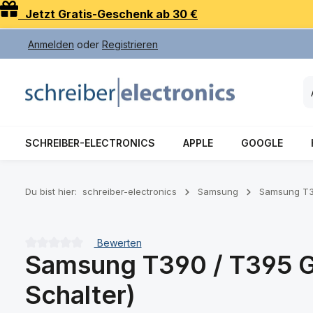
Jetzt Gratis-Geschenk ab 30 €
 Hauptinhalt springen
Zur Suche springen
Zur Hauptnavigation springen
Anmelden
oder
Registrieren
SCHREIBER-ELECTRONICS
APPLE
GOOGLE
Du bist hier:
schreiber-electronics
Samsung
Samsung T39
Bewerten
Samsung T390 / T395 Ga
Durchschnittliche Bewertung von 0 von 5 Sternen
Schalter)