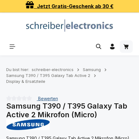
Jetzt Gratis-Geschenk ab 30 €
Zum Hauptinhalt springen
Waren
Du bist hier:
schreiber-electronics
Samsung
Samsung T390 / T395 Galaxy Tab Active 2
Display & Ersatzteile
Bewerten
Samsung T390 / T395 Galaxy Tab
Durchschnittliche Bewertung von 0 von 5 Sternen
Active 2 Mikrofon (Micro)
Samsung T390 / T395 Galaxy Tab Active 2 Mikrofon (Micro).