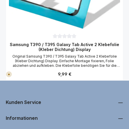
Durchschnittliche Bewertung von 0 von 
Samsung T390 / T395 Galaxy Tab Active 2 Klebefolie
(Kleber Dichtung) Display
Original Samsung T390 / T395 Galaxy Tab Active 2 Klebefolie
(Kleber Dichtung) Display. Einfache Montage fixieren, Folie
abziehen und aufkleben. Die Klebefolie benötigen Sie für die
einwandfreie Montage vom Samsung T390 / T395 Galaxy Tab
Regulärer Preis:
9,99 €
V
Active 2 Display. Wir empfehlen Ihnen bei der Reparatur vom
e
Samsung T390 / T395 Galaxy Tab Active 2 antistatische
r
Handschuhe zu benutzen! Passend für Ihre Display Reparatur
s
a
vom Sasmung SM-T390 Galaxy Tab Active 2 WiFi und Samsung
n
SM-T395 Galaxy Tab Active 2 LTE Tablet.
d
f
e
Kunden Service
r
t
i
g
Informationen
i
n
1