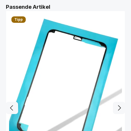
Produktgalerie überspringen
Passende Artikel
Tipp