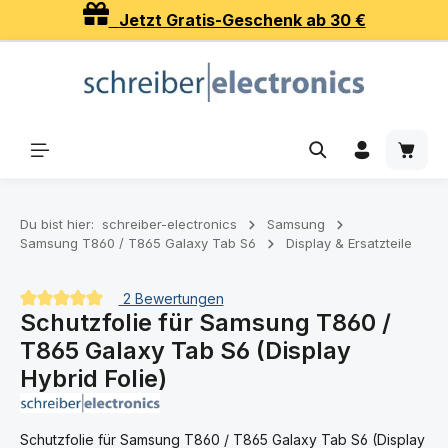
Jetzt Gratis-Geschenk ab 30 €
Zum Hauptinhalt springen
Waren
Du bist hier:
schreiber-electronics
Samsung
Samsung T860 / T865 Galaxy Tab S6
Display & Ersatzteile
2 Bewertungen
Schutzfolie für Samsung T860 /
Durchschnittliche Bewertung von 5 von 5 Sternen
T865 Galaxy Tab S6 (Display
Hybrid Folie)
Schutzfolie für Samsung T860 / T865 Galaxy Tab S6 (Display