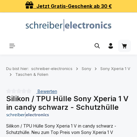
Jetzt Gratis-Geschenk ab 30 €
Zum Hauptinhalt springen
Waren
Du bist hier:
schreiber-electronics
Sony
Sony Xperia 1 V
Taschen & Folien
Bewerten
Silikon / TPU Hülle Sony Xperia 1 V
Durchschnittliche Bewertung von 0 von 5 Sternen
in candy schwarz - Schutzhülle
Silikon / TPU Hülle Sony Xperia 1 V in candy schwarz -
Schutzhülle. Neu zum Top Preis vom Sony Xperia 1 V