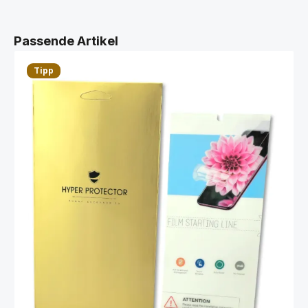
Produktgalerie überspringen
Passende Artikel
Tipp