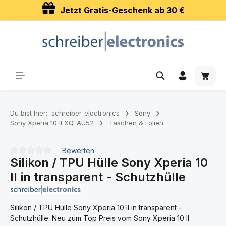
Jetzt Gratis-Geschenk ab 30 €
Zum Hauptinhalt springen
Waren
Du bist hier:
schreiber-electronics
Sony
Sony Xperia 10 II XQ-AU52
Taschen & Folien
Bewerten
Silikon / TPU Hülle Sony Xperia 10
Durchschnittliche Bewertung von 0 von 5 Sternen
II in transparent - Schutzhülle
Silikon / TPU Hülle Sony Xperia 10 II in transparent -
Schutzhülle. Neu zum Top Preis vom Sony Xperia 10 II