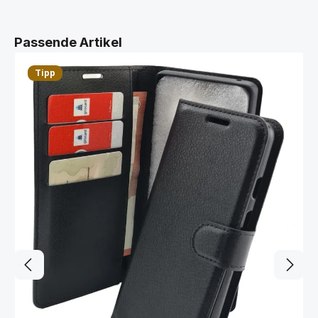
Produktgalerie überspringen
Passende Artikel
Tipp