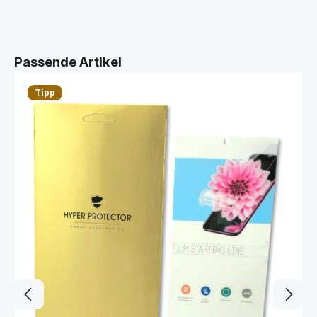
Produktgalerie überspringen
Passende Artikel
Tipp