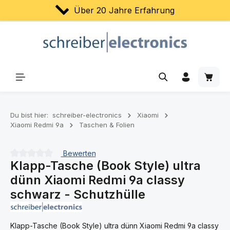
Über 20 Jahre Erfahrung
Zum Hauptinhalt springen
Waren
Du bist hier:
schreiber-electronics
Xiaomi
Xiaomi Redmi 9a
Taschen & Folien
Bewerten
Klapp-Tasche (Book Style) ultra
Durchschnittliche Bewertung von 0 von 5 Sternen
dünn Xiaomi Redmi 9a classy
schwarz - Schutzhülle
Klapp-Tasche (Book Style) ultra dünn Xiaomi Redmi 9a classy