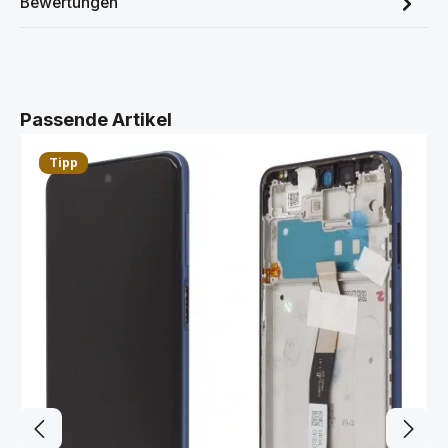
Bewertungen
Produktgalerie überspringen
Passende Artikel
Tipp