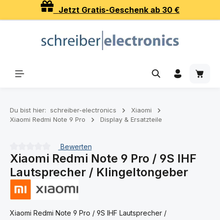
Jetzt Gratis-Geschenk ab 30 €
Zum Hauptinhalt springen
Waren
Du bist hier:
schreiber-electronics
Xiaomi
Xiaomi Redmi Note 9 Pro
Display & Ersatzteile
Bewerten
Xiaomi Redmi Note 9 Pro / 9S IHF
Durchschnittliche Bewertung von 0 von 5 Sternen
Lautsprecher / Klingeltongeber
Xiaomi Redmi Note 9 Pro / 9S IHF Lautsprecher /