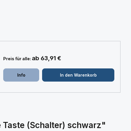
ab 63,91 €
Preis für alle:
+
+
Info
In den Warenkorb
 Taste (Schalter) schwarz"