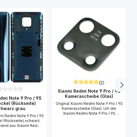
X
(2)
Durchschnittliche Bewertung vo
5 Sternen
Xiaomi Redmi Note 9 Pro / 9S
urchschnittliche Bewertung von 0 von 5 Sternen
Kamerascheibe (Glas)
dmi Note 9 Pro / 9S
ckel (Rückseite)
Original Xiaomi Redmi Note 9 Pro / 9S
e
chwarz grau
Kamerascheibe (Glas). Um die
Xiaomi Redmi Note 9 Pro / 9S
omi Redmi Note 9 Pro / 9S
p
Kamerascheibe (Glas) zu tauschen
l (Rückseite) schwarz
(wechseln), benötigen Sie einen
ehend aus Xiaomi Redmi
Kreuz-Schraubendreher PH00, einen
Pro / 9S Akkudeckel
Gehäuse-Öffner, einen Saugnapf
te) schwarz grau mit
s