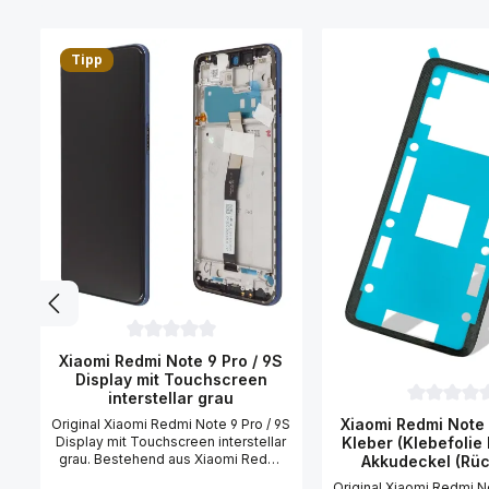
Produktgalerie überspringen
Tipp
Durchschnittliche Bewertung von 0 von 5 Sternen
Xiaomi Redmi Note 9 Pro / 9S
Display mit Touchscreen
interstellar grau
Durchschni
Xiaomi Redmi Note 
Original Xiaomi Redmi Note 9 Pro / 9S
Display mit Touchscreen interstellar
Kleber (Klebefolie
grau. Bestehend aus Xiaomi Redmi
Akkudeckel (Rüc
Note 9 Pro / 9S Display Einheit mit
Original Xiaomi Redmi No