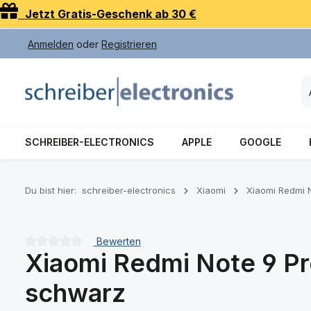
Jetzt Gratis-Geschenk ab 30 €
 Hauptinhalt springen
Zur Suche springen
Zur Hauptnavigation springen
Anmelden
oder
Registrieren
SCHREIBER-ELECTRONICS
APPLE
GOOGLE
Du bist hier:
schreiber-electronics
Xiaomi
Xiaomi Redmi 
Bewerten
Xiaomi Redmi Note 9 Pro
Durchschnittliche Bewertung von 0 von 5 Sternen
schwarz