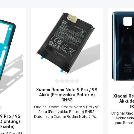
Durchschnittliche Bewertung von 0 von 
Xiaomi Redmi Note 9 Pro / 9S
D
Akku (Ersatzakku Batterie)
Xiaomi Re
BN53
Akkude
s
Original Xiaomi Redmi Note 9 Pro / 9S
Akku (Ersatzakku Batterie) BN53.
Original Xia
ttliche Bewertung von 0 von 5 Sternen
9 Pro / 9S
Daten zum Xiaomi Redmi Note 9 Pro /
Akkudecke
 Dichtung)
9S Akku: Akku Typ: Li-Ion Akku Akku
grau. Best
kseite)
Leistung: 5020 mAh Akku Spannung:
Note 9 
3.87 V Akku Bezeichnung: BN53
(Rücksei
te 9 Pro / 9S