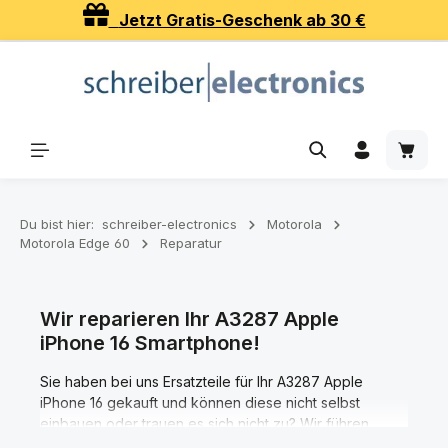
Jetzt Gratis-Geschenk ab 30 €
Zum Hauptinhalt springen
Waren
Du bist hier:
schreiber-electronics
Motorola
Motorola Edge 60
Reparatur
Wir reparieren Ihr A3287 Apple
iPhone 16 Smartphone!
Sie haben bei uns Ersatzteile für Ihr A3287 Apple
iPhone 16 gekauft und können diese nicht selbst
einbauen oder trauen es sich nicht zu? Wir führen
professionelle Handy-Reparaturen für Ihr A3287 Apple