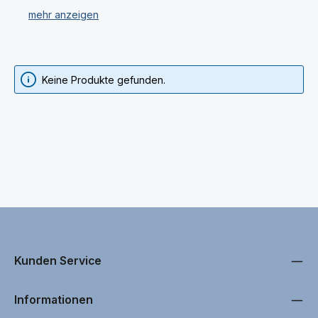
iPhone 16 in unserer Fach-Werkstatt durch.
Dazu gehört der Austausch von einzelnen Ersatzteilen,
aber auch die Runderneuerung Ihres A3287 Apple
Keine Produkte gefunden.
iPhone 16 Smartphones.
Sie haben die Möglichkeit als Endverbraucher sowie
auch als Geschäfts- und Industriekunde Ihr A3287
Apple iPhone 16 uns zuzusenden und reparieren zu
lassen. Ein Kostenvoranschlag ist bei uns kostenlos. Bei
nicht durchgeführter Reparatur, wie z. B. bei
Totalschaden oder nicht wirtschaftlich sinnvollen
Reparaturen, berechnen wir keine Arbeitsleistung.
Durch unser großes Sortiment an A3287 Apple iPhone
16 Ersatzteilen, welche überwiegend sofort verfügbar
Kunden Service
sind, entstehen keine langen Wartezeiten der
Reparaturen.
Informationen