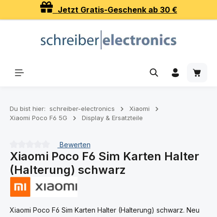
Jetzt Gratis-Geschenk ab 30 €
Zum Hauptinhalt springen
Waren
Du bist hier:
schreiber-electronics
Xiaomi
Xiaomi Poco F6 5G
Display & Ersatzteile
Bewerten
Xiaomi Poco F6 Sim Karten Halter
Durchschnittliche Bewertung von 0 von 5 Sternen
(Halterung) schwarz
Xiaomi Poco F6 Sim Karten Halter (Halterung) schwarz. Neu