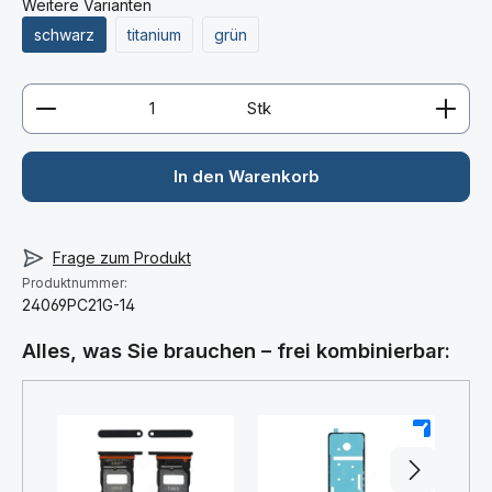
Weitere Varianten
schwarz
titanium
grün
Produkt Anzahl: Gib den gewünschten Wert ein ode
Stk
In den Warenkorb
Frage zum Produkt
Produktnummer:
24069PC21G-14
Alles, was Sie brauchen – frei kombinierbar:
+
+