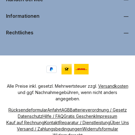
f
ü
g
b
Informationen
a
r
,
L
i
Rechtliches
e
f
e
r
u
n
g
i
n
c
a
.
1
-
4
Alle Preise inkl. gesetzl. Mehrwertsteuer zzgl.
Versandkosten
W
und ggf. Nachnahmegebühren, wenn nicht anders
e
r
angegeben.
k
t
a
Rücksendeformular
Anfahrt
AGB
Batterieverordnung / Gesetz
g
e
Datenschutz
Hilfe / FAQ
Gratis Geschenk
Impressum
n
Kauf auf Rechnung
Kontakt
Reparatur / Dienstleistung
Über Uns
Versand / Zahlungsbedingungen
Widerrufsformular