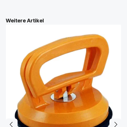
Produktgalerie überspringen
Weitere Artikel