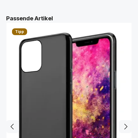
Produktgalerie überspringen
Passende Artikel
Tipp