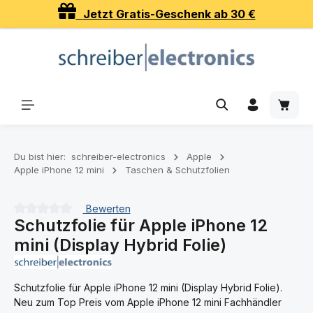
Jetzt Gratis-Geschenk ab 30 €
Zum Hauptinhalt springen
Waren
Du bist hier:
schreiber-electronics
Apple
Apple iPhone 12 mini
Taschen & Schutzfolien
Bewerten
Schutzfolie für Apple iPhone 12
Durchschnittliche Bewertung von 0 von 5 Sternen
mini (Display Hybrid Folie)
Schutzfolie für Apple iPhone 12 mini (Display Hybrid Folie).
Neu zum Top Preis vom Apple iPhone 12 mini Fachhändler