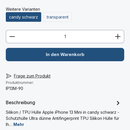
Weitere Varianten
candy schwarz
transparent
Produkt Anzahl: Gib den gewünschten Wert ein ode
In den Warenkorb
🛡️
30 % Rabatt
auf Taschen
Frage zum Produkt
×
& Hüllen
Produktnummer:
IP13M-90
Passgenaue TPU-Hüllen und praktische
Book-Style-Taschen für Ihr Smartphone.
Beschreibung
Gutscheincode im Warenkorb eingeben
Silikon / TPU Hülle Apple iPhone 13 Mini in candy schwarz -
Schutzhülle Ultra dünne Antifingerprint TPU Silikon Hülle für
TASCHE30
Ih…
Mehr