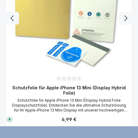
Durchschnittliche Bewertung von 0 von 
Schutzfolie für Apple iPhone 13 Mini (Display Hybrid
Folie)
Schutzfolie für Apple iPhone 13 Mini (Display Hybrid Folie
Displayschutzfolie). Entdecken Sie die ultimative Schutzlösung
für Ihr Apple iPhone 13 Mini Display mit unserer hochwertigen
Hybrid-Folie. Diese ultra dünne Folie bietet eine naturgetreue,
Regulärer Preis:
6,99 €
S
klare Optik, die die Bildqualität Ihres Apple iPhone 13 Mini
o
Displays perfekt erhält. Mit ihrer hohen Kratzfestigkeit und
f
selbstheilenden Eigenschaften, Dank der Nano Fusion
o
r
Technologie, entfernt sie leichte Kratzer innerhalb von 24
t